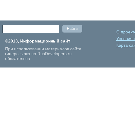
О проект
Условия 
©2013, Информационный сайт
Карта са
При использовании материалов сайта
гиперссылка на RusDevelopers.ru
обязательна.