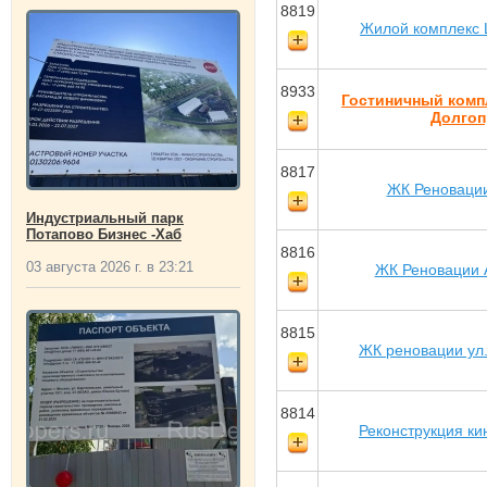
8819
Жилой комплекс 
8933
Гостиничный комп
Долго
8817
ЖК Реноваци
Индустриальный парк
Потапово Бизнес -Хаб
8816
03 августа 2026 г. в 23:21
ЖК Реновации 
8815
ЖК реновации ул.
8814
Реконструкция к