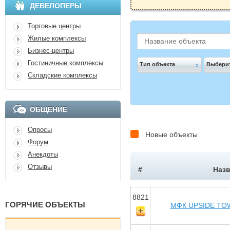
ДЕВЕЛОПЕРЫ
Торговые центры
Жилые комплексы
Бизнес-центры
Гостиничные комплексы
Тип объекта
Выберит
Складские комплексы
ОБЩЕНИЕ
Опросы
Новые объекты
Форум
Анекдоты
Отзывы
#
Назв
8821
ГОРЯЧИЕ ОБЪЕКТЫ
МФК UPSIDE TOW