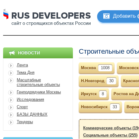
Строительные объ
НОВОСТИ
Лента
Москва
1008
Московск
Тема Дня
Масштабные
Н.Новгород
30
Красно
строительные объекты
Генподрядчики Москвы
Иркутск
8
Ростов на Д
Исследования
Спорт
Новосибирск
33
Воро
БАЗЫ ДАННЫХ
Тендеры
Коммерческие объекты (19
Социальные объекты (255)