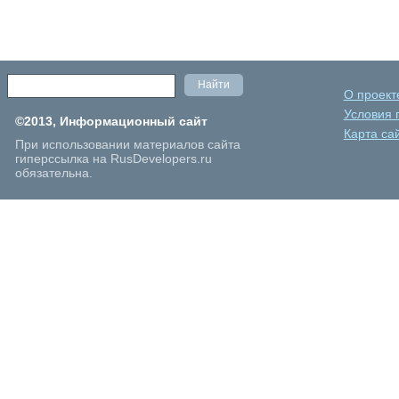
О проект
Условия 
©2013, Информационный сайт
Карта са
При использовании материалов сайта
гиперссылка на RusDevelopers.ru
обязательна.