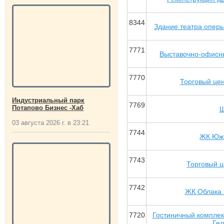
8344
Здание театра оперы
7771
Выставочно-офисн
7770
Торговый це
Индустриальный парк
7769
Потапово Бизнес -Хаб
Ш
03 августа 2026 г. в 23:21
7744
ЖК Южн
7743
Торговый 
7742
ЖК Облака 
7720
Гостиничный комплек
Ге