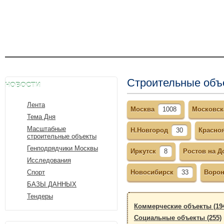
Строительные объ
НОВОСТИ
Лента
Москва
1008
Московск
Тема Дня
Масштабные
Н.Новгород
30
Красно
строительные объекты
Генподрядчики Москвы
Иркутск
8
Ростов на Д
Исследования
Спорт
Новосибирск
33
Воро
БАЗЫ ДАННЫХ
Тендеры
Коммерческие объекты (19
Социальные объекты (255)