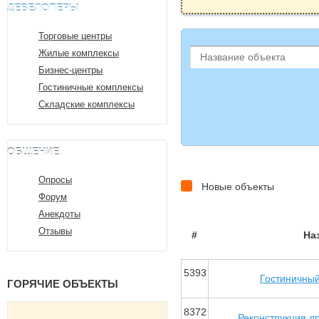
ДЕВЕЛОПЕРЫ
Торговые центры
Жилые комплексы
Бизнес-центры
Гостиничные комплексы
Складские комплексы
ОБЩЕНИЕ
Опросы
Новые объекты
Форум
Анекдоты
Отзывы
#
На
5393
Гостиничны
ГОРЯЧИЕ ОБЪЕКТЫ
8372
Реконструкция д