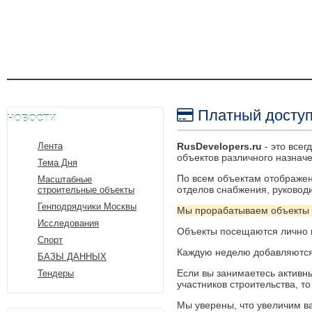
Платный доступ
НОВОСТИ
Лента
RusDeve
lopers.ru
- это всег
объектов различного назнач
Тема Дня
По всем объектам отображен
Масштабные
отделов снабжения, руковод
строительные объекты
Генподрядчики Москвы
Мы прорабатываем объекты 
Исследования
Объекты посещаются лично 
Спорт
Каждую неделю добавляются 
БАЗЫ ДАННЫХ
Если вы занимаетесь актив
Тендеры
участников строительства, то
Мы уверены, что увеличим в