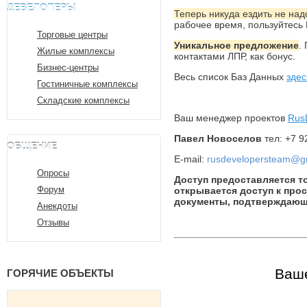
ДЕВЕЛОПЕРЫ
Теперь никуда ездить не над
рабочее время, пользуйтесь 
Торговые центры
Уникальное предложение
.
Жилые комплексы
контактами ЛПР, как бонус.
Бизнес-центры
Весь список Баз Данных
здес
Гостиничные комплексы
Складские комплексы
Ваш менеджер проектов
Rus
Павел Новоселов
тел: +7 9
ОБЩЕНИЕ
E-mail:
rusdevelopersteam@g
Опросы
Доступ предоставляется т
Форум
открывается доступ к про
документы, подтверждающ
Анекдоты
Отзывы
Ваше
ГОРЯЧИЕ ОБЪЕКТЫ