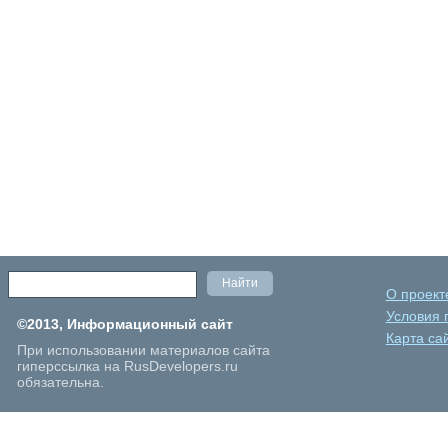
О проект
Условия 
©2013, Информационный сайт
Карта са
При использовании материалов сайта
гиперссылка на RusDevelopers.ru
обязательна.