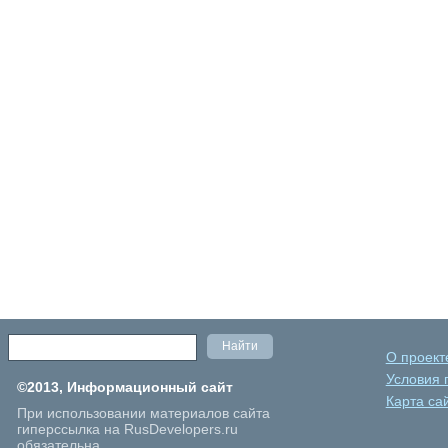
О проект
Условия 
©2013, Информационный сайт
Карта са
При использовании материалов сайта
гиперссылка на RusDevelopers.ru
обязательна.