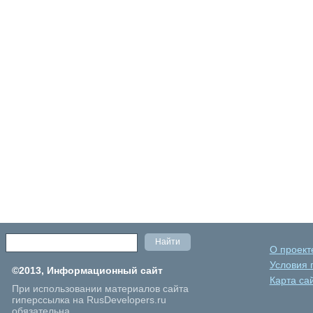
О проект
Условия 
©2013, Информационный сайт
Карта са
При использовании материалов сайта
гиперссылка на RusDevelopers.ru
обязательна.