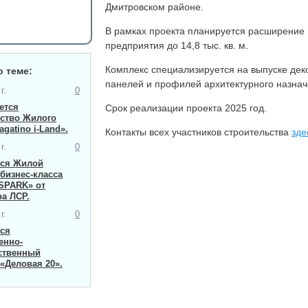
Дмитровском районе.
В рамках проекта планируется расширение
предприятия до 14,8 тыс. кв. м.
Комплекс специализируется на выпуске дек
о теме:
панелей и профилей архитектурного назнач
г.
0
ется
Срок реализации проекта 2025 год.
ьство Жилого
gatino i-Land».
Контакты всех участников строительства
зде
г.
0
ся Жилой
бизнес-класса
SPARK» от
а ЛСР.
г.
0
ся
нно-
ственный
«Деловая 20».