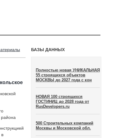
материалы
БАЗЫ ДАННЫХ
Полностью новая УНИКАЛЬНАЯ
55 строящихся объектов
МОСКВЫ до 2027 года с кон
икольское
ковской
НОВАЯ 100 строящихся
ГОСТИНИЦ до 2028 года от
RusDevelopers.ru
го
о района
500 Строительных компаний
онструкцией
Москвы и Московской обл.
 в