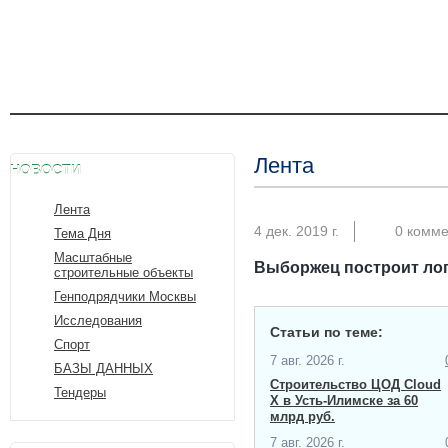
Лента
НОВОСТИ
Лента
4 дек. 2019 г.
0 комм
Тема Дня
Масштабные
Выборжец построит логи
строительные объекты
Генподрядчики Москвы
Исследования
Статьи по теме:
Спорт
7 авг. 2026 г.
БАЗЫ ДАННЫХ
Строительство ЦОД Cloud
Тендеры
X в Усть-Илимске за 60
млрд руб.
7 авг. 2026 г.