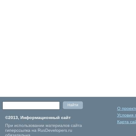
О проект
Условия 
©2013, Информационный сайт
Карта са
При использовании материалов сайта
гиперссылка на RusDevelopers.ru
обязательна.