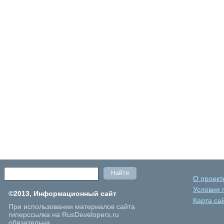
О проект
Условия 
©2013, Информационный сайт
Карта са
При использовании материалов сайта
гиперссылка на RusDevelopers.ru
обязательна.