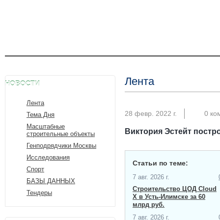
Лента
НОВОСТИ
Лента
28 февр. 2022 г.
0 ко
Тема Дня
Масштабные
Виктория Эстейт постр
строительные объекты
Генподрядчики Москвы
Исследования
Статьи по теме:
Спорт
7 авг. 2026 г.
БАЗЫ ДАННЫХ
Строительство ЦОД Cloud
Тендеры
X в Усть-Илимске за 60
млрд руб.
7 авг. 2026 г.