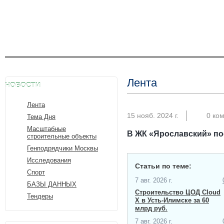
Лента
НОВОСТИ
Лента
15 нояб. 2024 г.
0 ко
Тема Дня
Масштабные
В ЖК «Ярославский» пос
строительные объекты
Генподрядчики Москвы
Исследования
Статьи по теме:
Спорт
7 авг. 2026 г.
БАЗЫ ДАННЫХ
Строительство ЦОД Cloud
Тендеры
X в Усть-Илимске за 60
млрд руб.
7 авг. 2026 г.