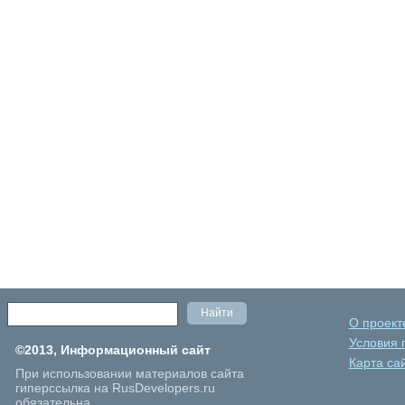
О проект
Условия 
©2013, Информационный сайт
Карта са
При использовании материалов сайта
гиперссылка на RusDevelopers.ru
обязательна.