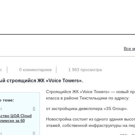
Все 
г.
0 комментариев
1 983 просмотра
й строящийся ЖК «Voice Towers».
Строящийся ЖК «Voice Towers» — новый про
класса в районе Текстильщики по адресу:
о теме:
от застройщика-девелопера «3S Group».
г.
0
ьство ЦОД Cloud
Новостройка состоит из одного здания высо
Илимске за 60
этажей, собственной инфраструктуры на пе
г.
0