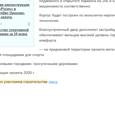
подземного и открытого паркинга на 256 и 5
я ​реконструкция
машиноместа соответственно.
«Русич» в
улёво Орехово-
Корпус будет построен по монолитно-кирпи
 округа.
технологии.
г.
0
Благоустроенный двор дополняют застройку
ьство спортивной
ерми за 19 млрд
обеспечивают жильцам высокий уровень гор
комфорта
— на придомовой территории проекта жител
я площадками для спорта
гровыми городками, прогулочными дорожками.
ации проекта 2030 г.
ех участников строительства
здесь