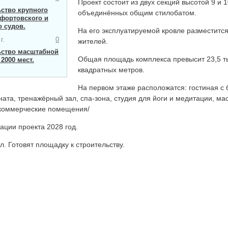
Проект состоит из двух секций высотой 9 и 1
ство крупного
объединённых общим стилобатом.
фортовского и
о судов.
На его эксплуатируемой кровле разместится
г.
0
жителей.
ьство масштабной
Общая площадь комплекса превысит 23,5 т
2000 мест​.
квадратных метров.
На первом этаже расположатся: гостиная с 
ната, тренажёрный зал, спа-зона, студия для йоги и медитации, м
 коммерческие помещения/
ации проекта 2028 год.
л. Готовят площадку к строительству.