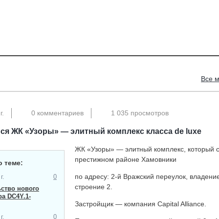
Все 
г.
0 комментариев
1 035 просмотров
я ЖК «Узоры» — элитный комплекс класса de luxe
ЖК «Узоры» — элитный комплекс, который с
престижном районе Хамовники
о теме:
по адресу: 2-й Вражский переулок, владение
г.
0
строение 2.
ство нового
а​ DC4Y.1-
Застройщик — компания Capital Alliance.
г.
0