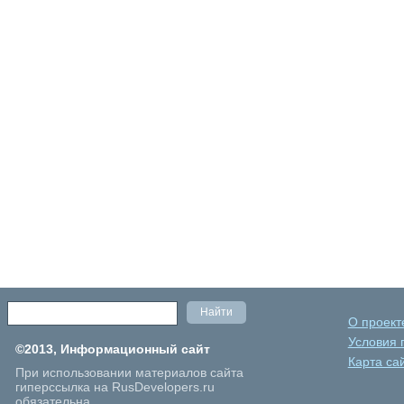
О проект
Условия 
©2013, Информационный сайт
Карта са
При использовании материалов сайта
гиперссылка на RusDevelopers.ru
обязательна.