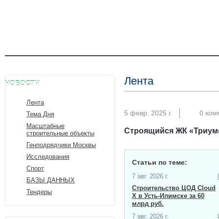
Лента
НОВОСТИ
Лента
5 февр. 2025 г.
0 ком
Тема Дня
Масштабные
Строящийся ЖК «Триумф
строительные объекты
Генподрядчики Москвы
Исследования
Статьи по теме:
Спорт
7 авг. 2026 г.
БАЗЫ ДАННЫХ
Строительство ЦОД Cloud
Тендеры
X в Усть-Илимске за 60
млрд руб.
7 авг. 2026 г.