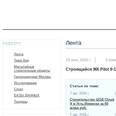
Лента
НОВОСТИ
Лента
29 июн. 2022 г.
0 ком
Тема Дня
Масштабные
Строящийся ЖК ​Pilot 9-
строительные объекты
Генподрядчики Москвы
Исследования
Статьи по теме:
Спорт
7 авг. 2026 г.
БАЗЫ ДАННЫХ
Строительство ЦОД Cloud
Тендеры
X в Усть-Илимске за 60
млрд руб.
7 авг. 2026 г.