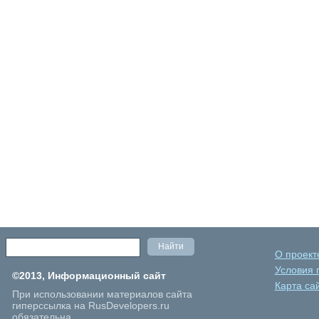
О проект
Условия 
©2013, Информационный сайт
Карта са
При использовании материалов сайта
гиперссылка на RusDevelopers.ru
обязательна.