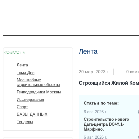
Лента
НОВОСТИ
Лента
20 мар. 2023 г.
0 ком
Тема Дня
Масштабные
Строящийся Жилой Комп
строительные объекты
Генподрядчики Москвы
Исследования
Статьи по теме:
Спорт
6 авг. 2026 г.
БАЗЫ ДАННЫХ
Строительство нового
Тендеры
Дата-центра​ DC4Y.1-
Марфино.
6 авг. 2026 г.