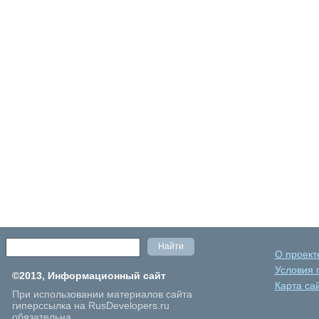
О проект
Условия 
©2013, Информационный сайт
Карта са
При использовании материалов сайта
гиперссылка на RusDevelopers.ru
обязательна.