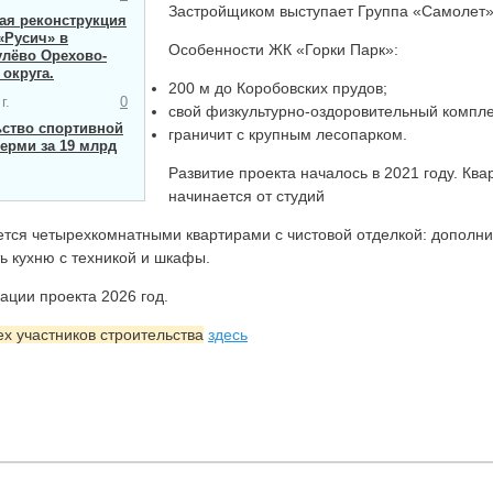
Застройщиком выступает Группа «Самолет»
я ​реконструкция
«Русич» в
Особенности ЖК «Горки Парк»:
улёво Орехово-
 округа.
200 м до Коробовских прудов;
г.
0
свой физкультурно-оздоровительный компле
ьство спортивной
граничит с крупным лесопарком.
ерми за 19 млрд
Развитие проекта началось в 2021 году. Кв
начинается от студий
ется четырехкомнатными квартирами с чистовой отделкой: дополн
ь кухню с техникой и шкафы.
ации проекта 2026 год.
ех участников строительства
здесь