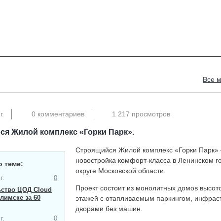
Все 
г.
0 комментариев
1 217 просмотров
я Жилой комплекс «Горки Парк».
Строящийся Жилой комплекс «Горки Парк»
новостройка комфорт-класса в Ленинском г
о теме:
округе Московской области.
г.
0
Проект состоит из монолитных домов высот
ьство ЦОД Cloud
Илимске за 60
этажей с отапливаемым паркингом, инфраст
дворами без машин.
г.
0