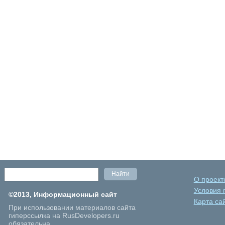
О проект
Условия 
©2013, Информационный сайт
Карта са
При использовании материалов сайта
гиперссылка на RusDevelopers.ru
обязательна.