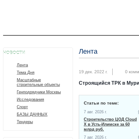
Лента
НОВОСТИ
Лента
19 дек. 2022 г.
0 ком
Тема Дня
Масштабные
Строящийся ​ТРК в Мури
строительные объекты
Генподрядчики Москвы
Исследования
Статьи по теме:
Спорт
7 авг. 2026 г.
БАЗЫ ДАННЫХ
Строительство ЦОД Cloud
Тендеры
X в Усть-Илимске за 60
млрд руб.
7 авг. 2026 г.