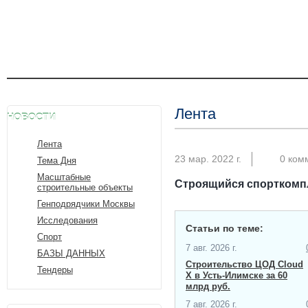
Лента
НОВОСТИ
Лента
23 мар. 2022 г.
0 ком
Тема Дня
Масштабные
Строящийся спорткомпл
строительные объекты
Генподрядчики Москвы
Исследования
Статьи по теме:
Спорт
7 авг. 2026 г.
БАЗЫ ДАННЫХ
Строительство ЦОД Cloud
Тендеры
X в Усть-Илимске за 60
млрд руб.
7 авг. 2026 г.