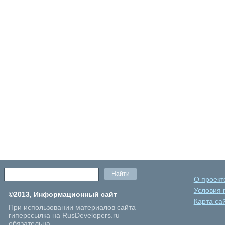
О проект
Условия 
©2013, Информационный сайт
Карта са
При использовании материалов сайта
гиперссылка на RusDevelopers.ru
обязательна.