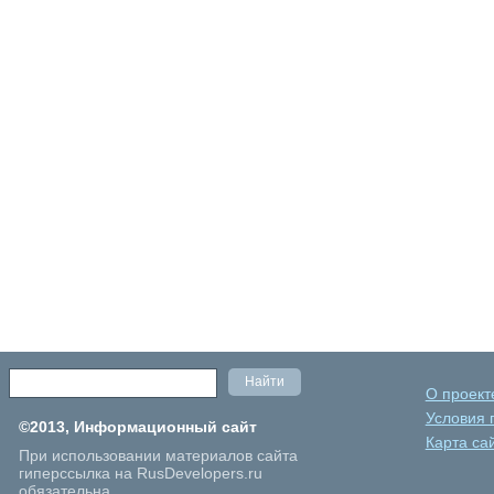
О проект
Условия 
©2013, Информационный сайт
Карта са
При использовании материалов сайта
гиперссылка на RusDevelopers.ru
обязательна.