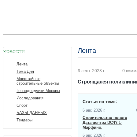
Лента
НОВОСТИ
Лента
6 сент. 2023 г.
0 комм
Тема Дня
Масштабные
Строящаяся поликлиник
строительные объекты
Генподрядчики Москвы
Исследования
Статьи по теме:
Спорт
6 авг. 2026 г.
БАЗЫ ДАННЫХ
Строительство нового
Тендеры
Дата-центра​ DC4Y.1-
Марфино.
6 авг. 2026 г.