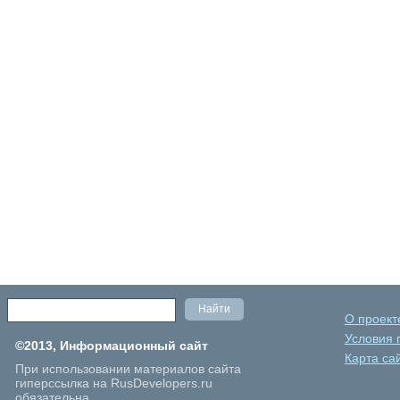
О проект
Условия 
©2013, Информационный сайт
Карта са
При использовании материалов сайта
гиперссылка на RusDevelopers.ru
обязательна.