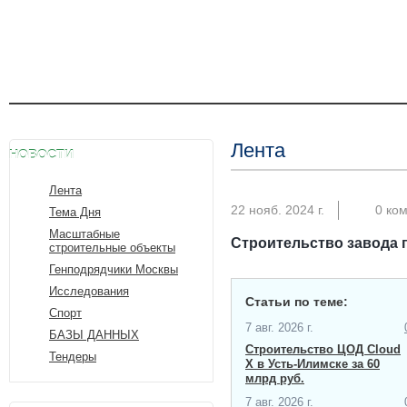
Лента
НОВОСТИ
Лента
22 нояб. 2024 г.
0 ко
Тема Дня
Масштабные
Строительство завода 
строительные объекты
Генподрядчики Москвы
Исследования
Статьи по теме:
Спорт
7 авг. 2026 г.
БАЗЫ ДАННЫХ
Строительство ЦОД Cloud
Тендеры
X в Усть-Илимске за 60
млрд руб.
7 авг. 2026 г.