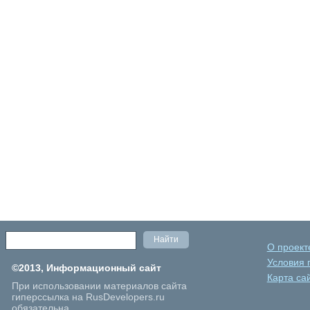
О проект
Условия 
©2013, Информационный сайт
Карта са
При использовании материалов сайта
гиперссылка на RusDevelopers.ru
обязательна.