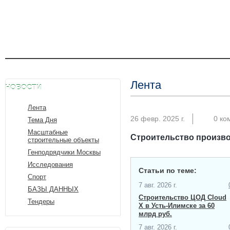
Лента
НОВОСТИ
Лента
26 февр. 2025 г.
0 ко
Тема Дня
Масштабные
Строительство произво
строительные объекты
Генподрядчики Москвы
Исследования
Статьи по теме:
Спорт
7 авг. 2026 г.
БАЗЫ ДАННЫХ
Строительство ЦОД Cloud
Тендеры
X в Усть-Илимске за 60
млрд руб.
7 авг. 2026 г.