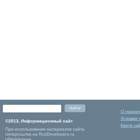
О проект
Условия 
©2013, Информационный сайт
Карта са
При использовании материалов сайта
гиперссылка на RusDevelopers.ru
обязательна.