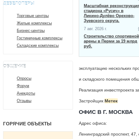
ДЕВЕЛОПЕРЫ
Масштабная ​реконструкци
стадиона «Русич» в
Торговые центры
Ликино-Дулёво Орехово-
Зуевского округа.
Жилые комплексы
7 авг. 2026 г.
Бизнес-центры
Строительство спортивной
Гостиничные комплексы
арены в Перми за 19 млрд
Складские комплексы
руб.
ОБЩЕНИЕ
эксплуатацию нескольких пр
Опросы
и складского помещения общ
Форум
Реализация инвестпроекта з
Анекдоты
Отзывы
Застройщик
Метек
ОФИС В Г. МОСКВА
Адрес офиса:
ГОРЯЧИЕ ОБЪЕКТЫ
Ленинградский проспект, 47, 