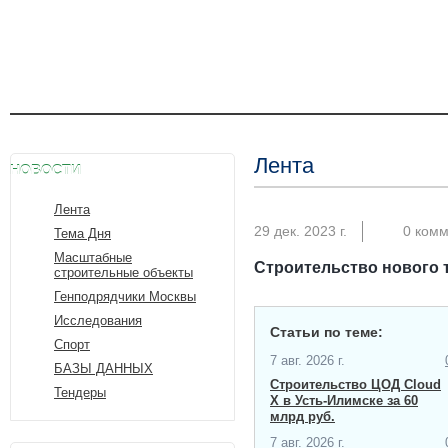
Лента
НОВОСТИ
Лента
29 дек. 2023 г.
0 ком
Тема Дня
Масштабные
Строительство нового 
строительные объекты
Генподрядчики Москвы
Исследования
Статьи по теме:
Спорт
7 авг. 2026 г.
БАЗЫ ДАННЫХ
Строительство ЦОД Cloud
Тендеры
X в Усть-Илимске за 60
млрд руб.
7 авг. 2026 г.