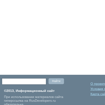
О проект
Условия 
©2013, Информационный сайт
Карта са
При использовании материалов сайта
гиперссылка на RusDevelopers.ru
обязательна.