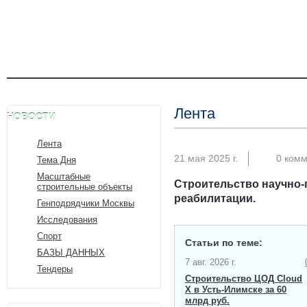
Лента
НОВОСТИ
Лента
21 мая 2025 г.
0 ком
Тема Дня
Масштабные
Строительство научно-
строительные объекты
реабилитации.
Генподрядчики Москвы
Исследования
Спорт
Статьи по теме:
БАЗЫ ДАННЫХ
7 авг. 2026 г.
Тендеры
Строительство ЦОД Cloud
X в Усть-Илимске за 60
млрд руб.