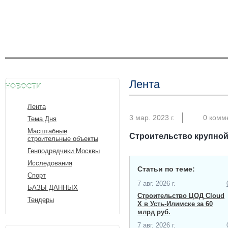
Лента
НОВОСТИ
Лента
3 мар. 2023 г.
0 комм
Тема Дня
Масштабные
Строительство крупной
строительные объекты
Генподрядчики Москвы
Исследования
Статьи по теме:
Спорт
7 авг. 2026 г.
БАЗЫ ДАННЫХ
Строительство ЦОД Cloud
Тендеры
X в Усть-Илимске за 60
млрд руб.
7 авг. 2026 г.