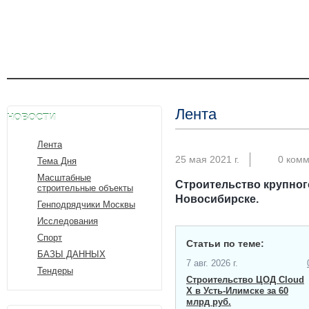
Лента
НОВОСТИ
Лента
25 мая 2021 г.
0 ком
Тема Дня
Масштабные
Строительство крупног
строительные объекты
Новосибирске.
Генподрядчики Москвы
Исследования
Спорт
Статьи по теме:
БАЗЫ ДАННЫХ
7 авг. 2026 г.
Тендеры
Строительство ЦОД Cloud
X в Усть-Илимске за 60
млрд руб.