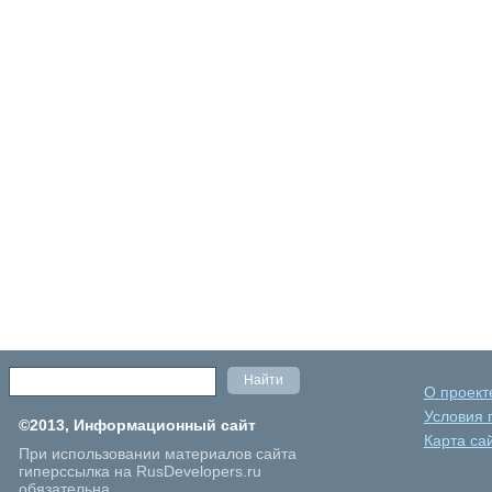
О проект
Условия 
©2013, Информационный сайт
Карта са
При использовании материалов сайта
гиперссылка на RusDevelopers.ru
обязательна.