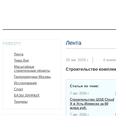
Лента
НОВОСТИ
Лента
20 авг. 2025 г.
0 комм
Тема Дня
Масштабные
Строительство комплек
строительные объекты
Генподрядчики Москвы
Исследования
Статьи по теме:
Спорт
7 авг. 2026 г.
БАЗЫ ДАННЫХ
Строительство ЦОД Cloud
Тендеры
X в Усть-Илимске за 60
млрд руб.
7 авг. 2026 г.