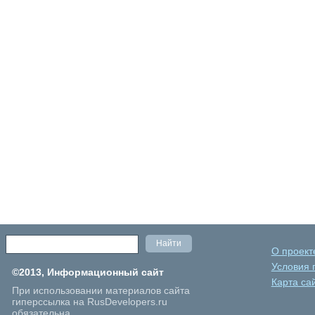
О проект
Условия 
©2013, Информационный сайт
Карта са
При использовании материалов сайта
гиперссылка на RusDevelopers.ru
обязательна.