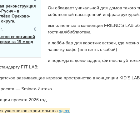
я ​реконструкция
Он обладает уникальной для домов такого т
«Русич» в
собственной насыщенной инфраструктурой:
улёво Орехово-
 округа.
выполненные в концепции FRIEND’S LAB о
г.
0
гостиная/библиотека
ьство спортивной
ерми за 19 млрд
и лобби-бар для коротких встреч, где можно
чашечку кофе (или взять с собой)
и подождать домочадцев; фитнес-клуб толь
стандарту FIT LAB;
детское развивающее игровое пространство в концепции KID’S LAB
проекта — Sminex-Интеко
ации проекта 2026 год.
ех участников строительства
здесь