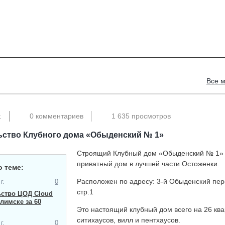
Все 
.
0 комментариев
1 635 просмотров
ьство Клубного дома «Обыденский № 1»
Строящий Клубный дом «Обыденский № 1»
приватный дом в лучшей части Остоженки.
о теме:
Расположен по адресу: 3-й Обыденский пере
г.
0
стр.1
ьство ЦОД Cloud
Илимске за 60
Это настоящий клубный дом всего на 26 ква
ситихаусов, вилл и пентхаусов.
г.
0