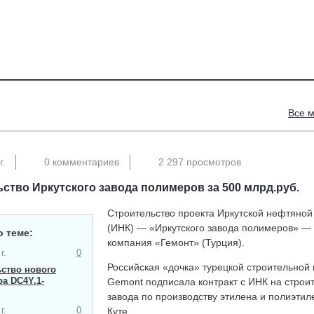
Все 
г.
0 комментариев
2 297 просмотров
ство Иркутского завода полимеров за 500 млрд.руб.
Строительство проекта Иркутской нефтяной
(ИНК) — «Иркутского завода полимеров» —
о теме:
компания «Гемонт» (Турция).
г.
0
Российская «дочка» турецкой строительной
ство нового
а​ DC4Y.1-
Gemont подписала контракт c ИНК на строи
завода по производству этилена и полиэтилен
г.
0
Куте,