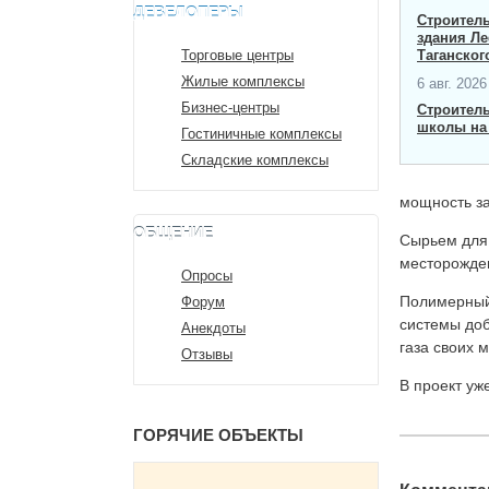
ДЕВЕЛОПЕРЫ
Строитель
здания Ле
Торговые центры
Таганског
Жилые комплексы
6 авг. 2026 
Бизнес-центры
Строител
школы на 
Гостиничные комплексы
Складские комплексы
мощность за
ОБЩЕНИЕ
Сырьем для 
месторожден
Опросы
Полимерный 
Форум
системы доб
Анекдоты
газа своих 
Отзывы
В проект уж
ГОРЯЧИЕ ОБЪЕКТЫ