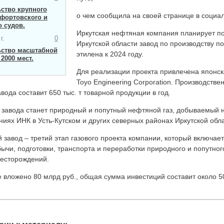
ство крупного
о чем сообщила на своей странице в социал
фортовского и
о судов.
Иркутская нефтяная компания планирует по
г.
0
Иркутской области завод по производству п
ьство масштабной
этилена к 2024 году.
2000 мест​.
Для реализации проекта привлечена японс
Toyo Engineering Corporation. Производстве
вода составит 650 тыс. т товарной продукции в год.
завода станет природный и попутный нефтяной газ, добываемый 
иях ИНК в Усть-Кутском и других северных районах Иркутской обла
завод – третий этап газового проекта компании, который включае
ычи, подготовки, транспорта и переработки природного и попутно
месторождений.
е вложено 80 млрд руб., общая сумма инвестиций составит около 5