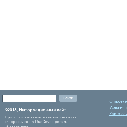
О проект
Условия 
©2013, Информационный сайт
Карта са
При использовании материалов сайта
гиперссылка на RusDevelopers.ru
обязательна.