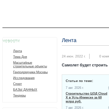
Лента
НОВОСТИ
Лента
24 июн. 2022 г.
0 ком
Тема Дня
Масштабные
Самолет будет строить
строительные объекты
Генподрядчики Москвы
Исследования
Статьи по теме:
Спорт
7 авг. 2026 г.
БАЗЫ ДАННЫХ
Строительство ЦОД Cloud
Тендеры
X в Усть-Илимске за 60
млрд руб.
7 авг. 2026 г.