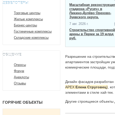
ДЕВЕЛОПЕРЫ
Масштабная ​реконструкци
стадиона «Русич» в
Торговые центры
Ликино-Дулёво Орехово-
Зуевского округа.
Жилые комплексы
7 авг. 2026 г.
Бизнес-центры
Строительство спортивной
Гостиничные комплексы
арены в Перми за 19 млрд
Складские комплексы
руб.
ОБЩЕНИЕ
Разрешение на строительство
апартаментов застройщик у
Опросы
коммерческие площади, под
Форум
Анекдоты
Дизайн фасадов разработан
Отзывы
APEX
Елена Струговец
)
, к
элементами в стиле хай-тек.
Другие строящиеся объекты
ГОРЯЧИЕ ОБЪЕКТЫ