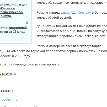
млрд руб. кредитных средств для завершени
я ​реконструкция
«Русич» в
улёво Орехово-
Росхим купила
завод «Донбиотех»
в Волгодо
 округа.
млрд руб этой весной.
г.
0
Донбиотех» несколько лет был одним из пр
ьство спортивной
инвестактивов в регионе, планы по запуску 
ерми за 19 млрд
эксплуатацию переносились несколько лет.
Росхим
намерена ввести в эксплуатацию
енный комплекс по глубокой переработке зерна «Донбиотех» в Вол
бласти в 2026 году.
тся три очереди реализации проекта.
к
РОСХИМ
 130-00-11
@ruschem.ru