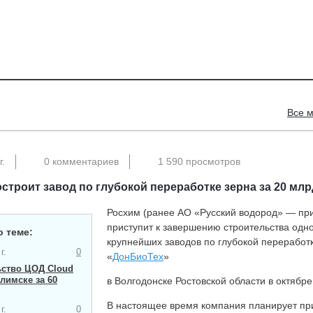
Все 
г.
0 комментариев
1 590 просмотров
строит завод по глубокой переработке зерна за 20 млр
Росхим (ранее АО «Русский водород» — при
приступит к завершению строительства одно
о теме:
крупнейших заводов по глубокой переработ
г.
0
«
ДонБиоТех
»
ьство ЦОД Cloud
Илимске за 60
в Волгодонске Ростовской области в октябре
В настоящее время компания планирует пр
г.
0