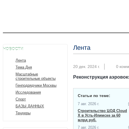
Лента
НОВОСТИ
Лента
20 дек. 2024 г.
0 ком
Тема Дня
Масштабные
Реконструкция аэровок
строительные объекты
Генподрядчики Москвы
Исследования
Статьи по теме:
Спорт
7 авг. 2026 г.
БАЗЫ ДАННЫХ
Строительство ЦОД Cloud
Тендеры
X в Усть-Илимске за 60
млрд руб.
7 авг. 2026 г.