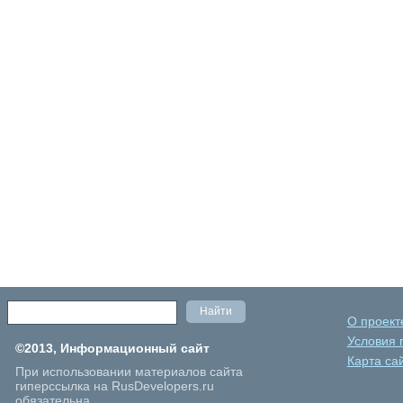
О проект
Условия 
©2013, Информационный сайт
Карта са
При использовании материалов сайта
гиперссылка на RusDevelopers.ru
обязательна.