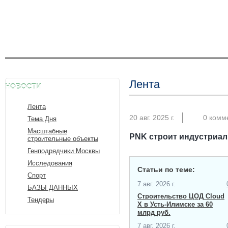
Лента
НОВОСТИ
Лента
20 авг. 2025 г.
0 комм
Тема Дня
Масштабные
PNK строит индустриал
строительные объекты
Генподрядчики Москвы
Исследования
Статьи по теме:
Спорт
7 авг. 2026 г.
БАЗЫ ДАННЫХ
Строительство ЦОД Cloud
Тендеры
X в Усть-Илимске за 60
млрд руб.
7 авг. 2026 г.