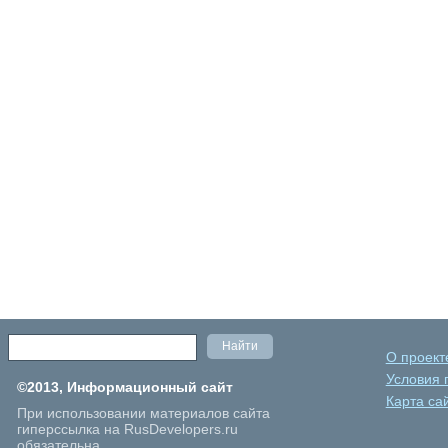
О проект
Условия 
©2013, Информационный сайт
Карта са
При использовании материалов сайта
гиперссылка на RusDevelopers.ru
обязательна.