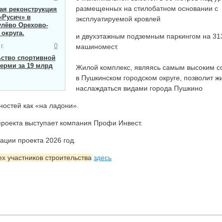
размещенных на стилобатном основании с
я ​реконструкция
«Русич» в
эксплуатируемой кровлей
улёво Орехово-
 округа.
и двухэтажным подземным паркингом на 31
г.
0
машиномест.
ьство спортивной
ерми за 19 млрд
Жилой комплекс, являясь самым высоким 
в Пушкинском городском округе, позволит 
наслаждаться видами города Пушкино
тностей как «на ладони».
роекта выступает компания Профи Инвест.
ации проекта 2026 год.
ех участников строительства
здесь