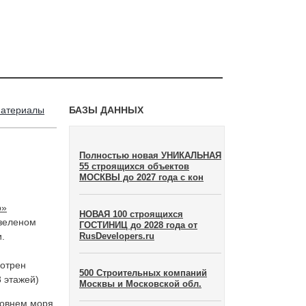
материалы
БАЗЫ ДАННЫХ
Полностью новая УНИКАЛЬНАЯ
55 строящихся объектов
МОСКВЫ до 2027 года с кон
о»
НОВАЯ 100 строящихся
 зеленом
ГОСТИНИЦ до 2028 года от
.
RusDevelopers.ru
мотрен
500 Строительных компаний
 этажей)
Москвы и Московской обл.
ровнем моря,