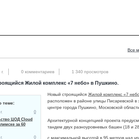
Все 
г.
0 комментариев
1 340 просмотров
оящийся ​Жилой комплекс «7 небо» в Пушкино.
Новый строящийся
Жилой комплекс «7 неб
расположен в районе улицы Писаревской в
о теме:
центре города Пушкино, Московской области
г.
0
ьство ЦОД Cloud
Архитектурной концепцией проекта предус
Илимске за 60
тандем двух разноуровневых башен (18 и 28
г.
0
с максимальной высотой в 95 метров над у