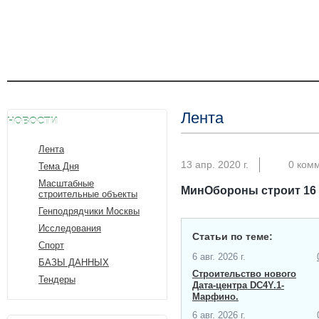
Лента
НОВОСТИ
Лента
13 апр. 2020 г.
0 ком
Тема Дня
Масштабные
МинОбороны строит 16
строительные объекты
Генподрядчики Москвы
Исследования
Статьи по теме:
Спорт
6 авг. 2026 г.
БАЗЫ ДАННЫХ
Строительство нового
Тендеры
Дата-центра​ DC4Y.1-
Марфино.
6 авг. 2026 г.