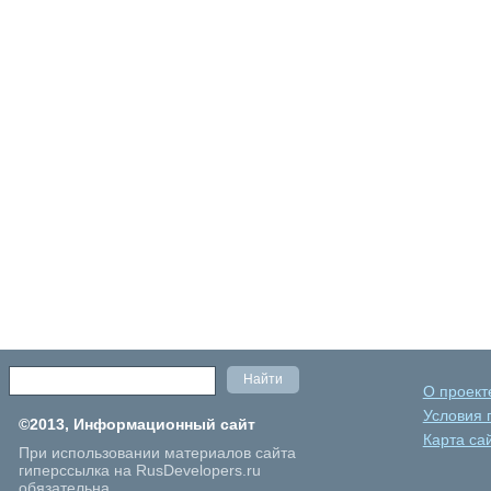
О проект
Условия 
©2013, Информационный сайт
Карта са
При использовании материалов сайта
гиперссылка на RusDevelopers.ru
обязательна.