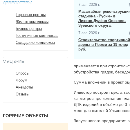
ДЕВЕЛОПЕРЫ
7 авг. 2026 г.
Масштабная ​реконструкци
Торговые центры
стадиона «Русич» в
Ликино-Дулёво Орехово-
Жилые комплексы
Зуевского округа.
Бизнес-центры
7 авг. 2026 г.
Гостиничные комплексы
Строительство спортивной
Складские комплексы
арены в Перми за 19 млрд
руб.
ОБЩЕНИЕ
применяется при строительст
обустройства грядок, беседо
Опросы
Форум
Сумма вложений в проект оц
Анекдоты
Инвестор построит цех, а та
Отзывы
кв. метров, где компания пл
ДПК-изделий в объёме до 3 т
мест для жителей Ульяновско
ГОРЯЧИЕ ОБЪЕКТЫ
Запуск нового предприятия з