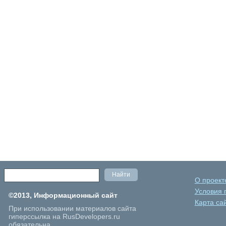
О проект
Условия 
©2013, Информационный сайт
Карта са
При использовании материалов сайта
гиперссылка на RusDevelopers.ru
обязательна.