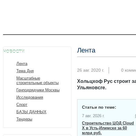
Лента
НОВОСТИ
Лента
26 авг. 2020 г.
0 комм
Тема Дня
Масштабные
Хольцхоф Рус строит з
строительные объекты
Ульяновсrе.
Генподрядчики Москвы
Исследования
Спорт
Статьи по теме:
БАЗЫ ДАННЫХ
7 авг. 2026 г.
Тендеры
Строительство ЦОД Cloud
X в Усть-Илимске за 60
млрд руб.