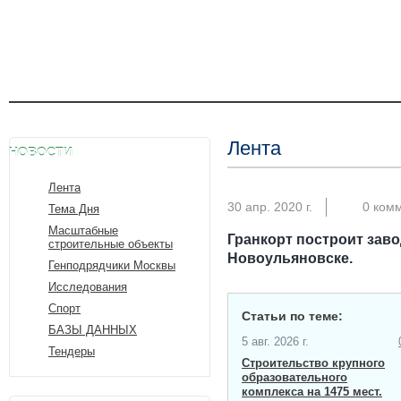
Лента
НОВОСТИ
Лента
30 апр. 2020 г.
0 ком
Тема Дня
Масштабные
Гранкорт построит заво
строительные объекты
Новоульяновске.
Генподрядчики Москвы
Исследования
Спорт
Статьи по теме:
БАЗЫ ДАННЫХ
5 авг. 2026 г.
Тендеры
Строительство крупного
образовательного
комплекса на 1475 мест.