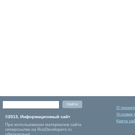
О проект
Условия 
©2013, Информационный сайт
Карта са
При использовании материалов сайта
гиперссылка на RusDevelopers.ru
обязательна.