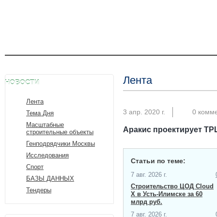
Лента
НОВОСТИ
Лента
3 апр. 2020 г.
0 комм
Тема Дня
Масштабные
Аракис проектирует ТРЦ
строительные объекты
Генподрядчики Москвы
Исследования
Статьи по теме:
Спорт
7 авг. 2026 г.
БАЗЫ ДАННЫХ
Строительство ЦОД Cloud
Тендеры
X в Усть-Илимске за 60
млрд руб.
7 авг. 2026 г.