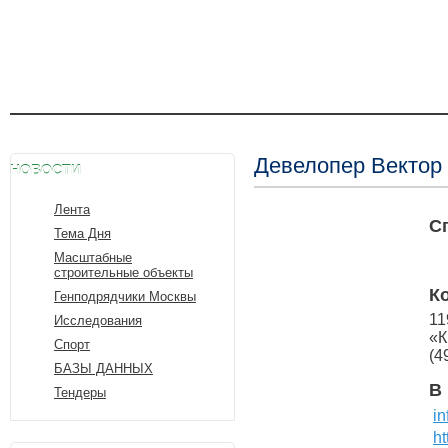
Девелопер Вектор
НОВОСТИ
Лента
С
Тема Дня
Масштабные
строительные объекты
К
Генподрядчики Москвы
11
Исследования
«К
Спорт
(4
БАЗЫ ДАННЫХ
В
Тендеры
i
ht