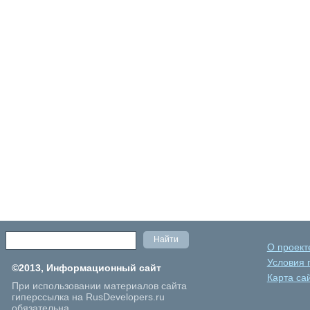
О проект
Условия 
©2013, Информационный сайт
Карта са
При использовании материалов сайта
гиперссылка на RusDevelopers.ru
обязательна.