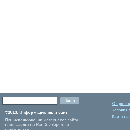
О проект
Условия 
©2013, Информационный сайт
Карта са
При использовании материалов сайта
гиперссылка на RusDevelopers.ru
обязательна.