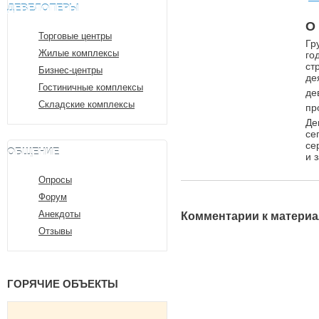
ДЕВЕЛОПЕРЫ
О
Торговые центры
Гр
Жилые комплексы
го
ст
Бизнес-центры
де
Гостиничные комплексы
де
Складские комплексы
пр
Де
се
се
ОБЩЕНИЕ
и 
Опросы
Форум
Анекдоты
Комментарии к материа
Отзывы
ГОРЯЧИЕ ОБЪЕКТЫ