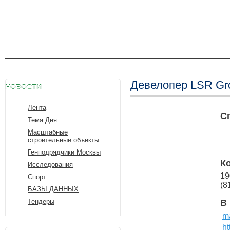
Девелопер LSR Gr
НОВОСТИ
Лента
С
Тема Дня
Масштабные
строительные объекты
Генподрядчики Москвы
К
Исследования
19
Спорт
(8
БАЗЫ ДАННЫХ
Тендеры
В
ma
ht