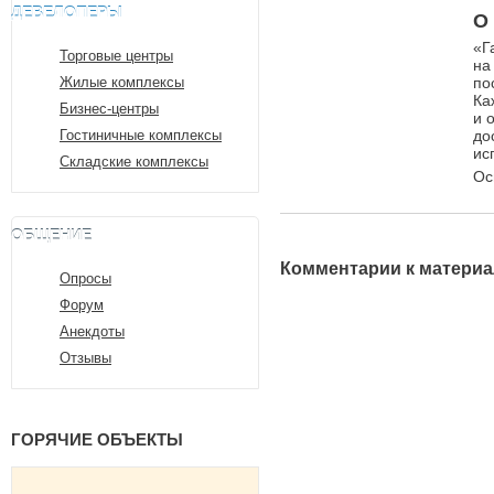
ДЕВЕЛОПЕРЫ
О
«Г
Торговые центры
на
Жилые комплексы
по
Ка
Бизнес-центры
и 
Гостиничные комплексы
до
ис
Складские комплексы
Ос
ОБЩЕНИЕ
Комментарии к материа
Опросы
Форум
Анекдоты
Отзывы
ГОРЯЧИЕ ОБЪЕКТЫ