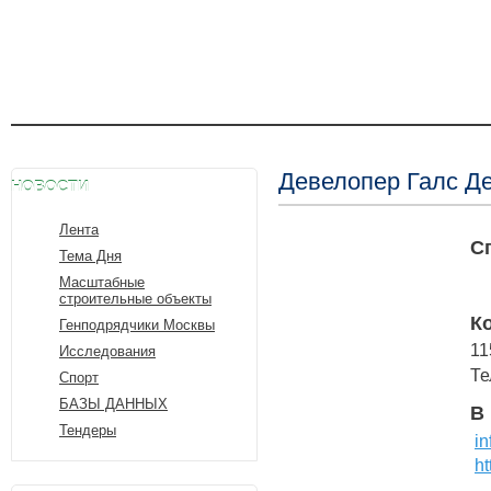
Девелопер Галс Д
НОВОСТИ
Лента
С
Тема Дня
Масштабные
строительные объекты
К
Генподрядчики Москвы
11
Исследования
Те
Спорт
БАЗЫ ДАННЫХ
В
Тендеры
i
ht