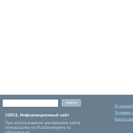
О проект
Условия 
©2013, Информационный сайт
Карта са
При использовании материалов сайта
гиперссылка на RusDevelopers.ru
обязательна.