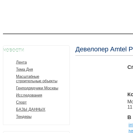
Девелопер Amtel Pr
НОВОСТИ
Лента
С
Тема Дня
Масштабные
строительные объекты
Генподрядчики Москвы
К
Исследования
Мо
Спорт
11
БАЗЫ ДАННЫХ
Тендеры
В
i
ht