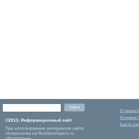
О проект
Условия 
©2013, Информационный сайт
Карта са
При использовании материалов сайта
гиперссылка на RusDevelopers.ru
обязательна.